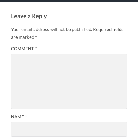
Leave a Reply
Your email address will not be published.
Required fields
are marked
*
COMMENT
*
NAME
*