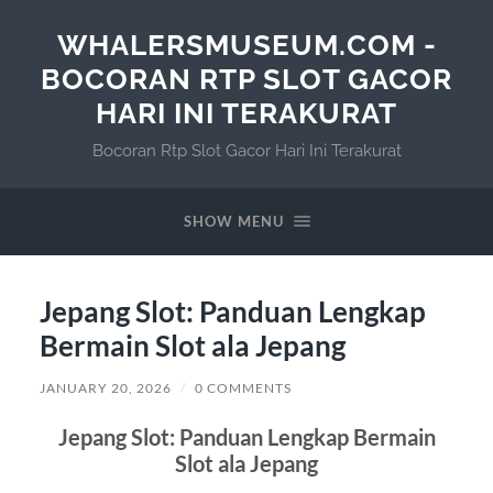
WHALERSMUSEUM.COM -
BOCORAN RTP SLOT GACOR
HARI INI TERAKURAT
Bocoran Rtp Slot Gacor Hari Ini Terakurat
SHOW MENU
Jepang Slot: Panduan Lengkap
Bermain Slot ala Jepang
JANUARY 20, 2026
/
0 COMMENTS
Jepang Slot: Panduan Lengkap Bermain
Slot ala Jepang