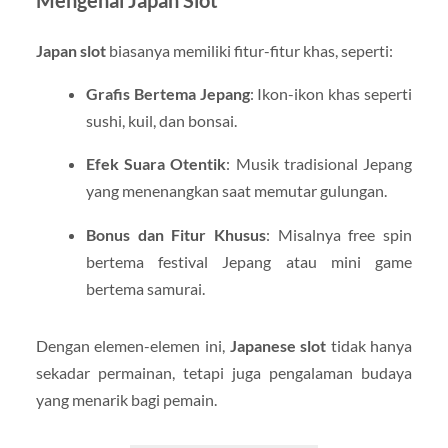
Mengenal Japan Slot
Japan slot
biasanya memiliki fitur-fitur khas, seperti:
Grafis Bertema Jepang
: Ikon-ikon khas seperti
sushi, kuil, dan bonsai.
Efek Suara Otentik
: Musik tradisional Jepang
yang menenangkan saat memutar gulungan.
Bonus dan Fitur Khusus
: Misalnya free spin
bertema festival Jepang atau mini game
bertema samurai.
Dengan elemen-elemen ini,
Japanese slot
tidak hanya
sekadar permainan, tetapi juga pengalaman budaya
yang menarik bagi pemain.