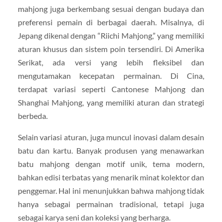
mahjong juga berkembang sesuai dengan budaya dan
preferensi pemain di berbagai daerah. Misalnya, di
Jepang dikenal dengan “Riichi Mahjong,” yang memiliki
aturan khusus dan sistem poin tersendiri. Di Amerika
Serikat, ada versi yang lebih fleksibel dan
mengutamakan kecepatan permainan. Di Cina,
terdapat variasi seperti Cantonese Mahjong dan
Shanghai Mahjong, yang memiliki aturan dan strategi
berbeda.
Selain variasi aturan, juga muncul inovasi dalam desain
batu dan kartu. Banyak produsen yang menawarkan
batu mahjong dengan motif unik, tema modern,
bahkan edisi terbatas yang menarik minat kolektor dan
penggemar. Hal ini menunjukkan bahwa mahjong tidak
hanya sebagai permainan tradisional, tetapi juga
sebagai karya seni dan koleksi yang berharga.