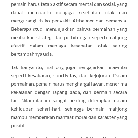
pemain harus tetap aktif secara mental dan sosial, yang
dapat membantu menjaga kesehatan otak dan
mengurangi risiko penyakit Alzheimer dan demensia.
Beberapa studi menunjukkan bahwa permainan yang
melibatkan strategi dan perhitungan seperti mahjong
efektif dalam menjaga kesehatan otak seiring
bertambahnya usia.
Tak hanya itu, mahjong juga mengajarkan nilai-nilai
seperti kesabaran, sportivitas, dan kejujuran. Dalam
permainan, pemain harus menghargai lawan, menerima
kekalahan dengan lapang dada, dan bermain secara
fair. Nilai-nilai ini sangat penting diterapkan dalam
kehidupan sehari-hari, sehingga bermain mahjong
mampu memberikan manfaat moral dan karakter yang
positif.