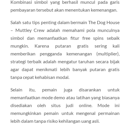
Kombinasi simbol yang berhasil muncul pada garis
pembayaran tersebut akan menentukan kemenangan.
Salah satu tips penting dalam bermain The Dog House
– Muttley Crew adalah memahami pola munculnya
simbol dan memanfaatkan fitur free spins sebaik
mungkin. Karena putaran gratis sering kali
memberikan pengganda kemenangan (multiplier),
strategi terbaik adalah mengatur taruhan secara bijak
agar dapat menikmati lebih banyak putaran gratis
tanpa cepat kehabisan modal.
Selain itu, pemain juga disarankan untuk
memanfaatkan mode demo atau latihan yang biasanya
disediakan oleh situs judi online. Mode ini
memungkinkan pemain untuk mengenal permainan
lebih dalam tanpa risiko kehilangan uang asli.