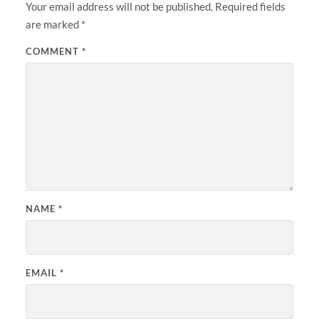
Your email address will not be published.
Required fields
are marked
*
COMMENT
*
NAME
*
EMAIL
*