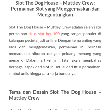
Slot The Dog House – Muttley Crew:
Permainan Slot yang Menggemaskan dan
Menguntungkan
Slot The Dog House – Muttley Crew adalah salah satu
permainan
situs slot bet 100
yang sangat populer di
kalangan pecinta judi online. Dengan tema anjing yang
lucu dan menggemaskan, permainan ini berhasil
memadukan hiburan dengan peluang menang yang
menarik. Dalam artikel ini, kita akan membahas
berbagai aspek dari slot ini, mulai dari fitur permainan,
simbol unik, hingga cara kerja bonusnya.
Tema dan Desain Slot The Dog House –
Muttley Crew